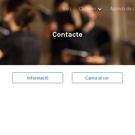
Inici
Qui som
Agenda de 
ip to main content
Skip to navigat
Contacte
Informació
Canta al cor