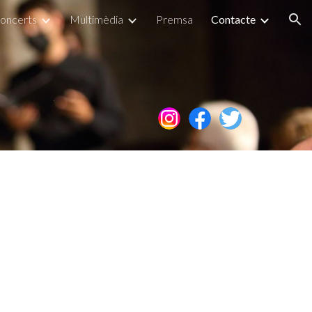
concerts
Multimèdia
Premsa
Contacte
ion