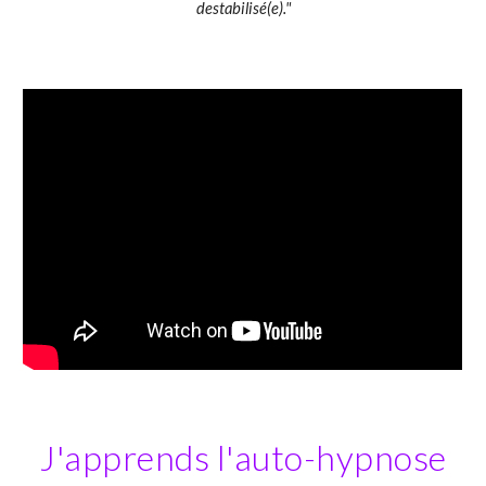
destabilisé(e)."
J'apprends l'auto-h
ypnose