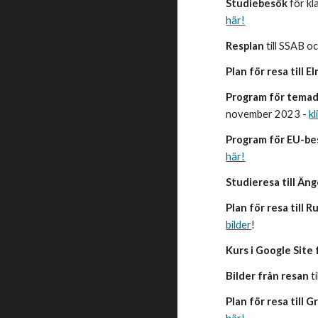
Studiebesök
för k
här!
Resplan
till SSAB 
Plan för resa till E
Program för tema
november 2023 -
kl
Program för EU-b
här!
Studieresa till Än
Plan för resa till
bilder
!
Kurs i Google Site 
Bilder från resan
t
Plan för resa till 