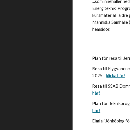
...som innehåller ne
Energiteknik, Progr
kursmaterial i äldre
Människa Samhälle (T
hemsidor.
Plan
för resa till 
Resa
till Flygvape
2025 -
klicka här!
Resa
till SSAB Dom
här!
Plan
för Teknikpro
här!
Elmia
i Jönköping 