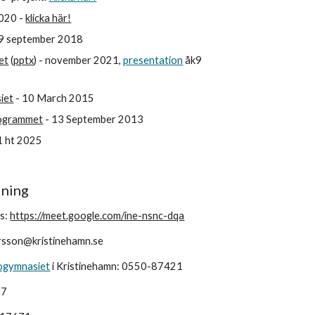
2020 -
klicka här!
9 september 2018
et
(
pptx
) - november 20
21,
presentation
åk9
iet
- 10 March 2015
rogrammet
- 13 September 2013
 ht 20
25
dning
s:
https://meet.google.com/ine-nsnc-dqa
rsson@kristinehamn.se
ogymnasiet
i Kristinehamn: 0550-87421
97