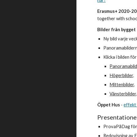
här!
Erasmus+ 2020-2
together with schoo
Bilder från bygget
Ny bild varje vec
Panoramabildern
Klicka i bilden f
Panoramabild
Högerbilder
.
Mittenbilder
.
Vänsterbilder
Öppet Hus
-
effekt
Presentatione
ProvaPåDag för 
Redovisning av 