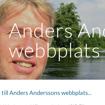
ip to main content
Skip to navigat
Anders An
webbplats
n
till Anders Anderssons webbplats
...