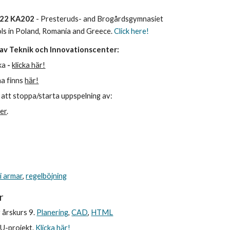
022 KA202
- Presteruds- and Brogårdsgymnasiet
ls in Poland, Romania and Greece.
Click here!
 av Teknik och Innovationscenter:
ka
-
klicka här!
a finns
här!
ör att stoppa/starta uppspelning av:
er
.
.
 i armar
,
regelböjning
r
årskurs 9.
Planering
,
CAD
,
HTML
EU-projekt.
Klicka här!