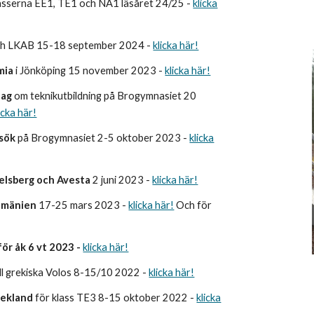
lasserna EE1
,
TE1 och NA1 läsåret 2
4
/2
5
-
klicka
och LKAB 15-18 september 2024 -
klicka här!
lmia
i Jönköping 15 november 2023 -
klicka här!
dag
om teknikutbildning på Brogymnasiet 20
icka här!
esök
på Brogymnasiet 2-5 oktober 2023 -
klicka
gelsberg och Avesta
2 juni 2023 -
klicka här!
 Rumänien
17-25 mars 2023 -
klicka här!
Och för
för åk 6 vt 2023 -
klicka här!
ill grekiska Volos 8-15/10 2022 -
klicka här!
Grekland
för klass TE3 8-15 oktober 2022 -
klicka