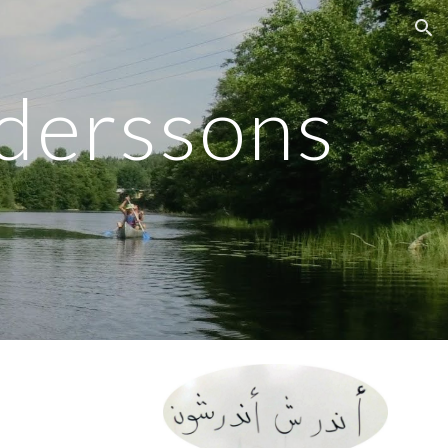
ion
derssons