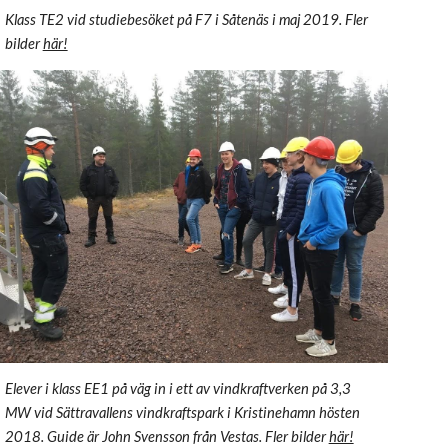
Klass TE2 vid studiebesöket på F7 i Såtenäs i maj 2019. Fler
bilder
här!
Elever i klass EE1 på väg in i ett av vindkraftverken på 3,3
MW vid Sättravallens vindkraftspark i Kristinehamn hösten
2018. Guide är John Svensson från Vestas. Fler bilder
här!