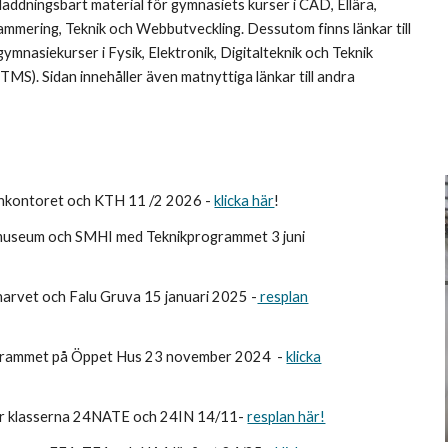
dladdningsbart material för gymnasiets kurser i CAD, Ellära,
ammering, Teknik och Webbutveckling. Dessutom finns länkar till
 gymnasiekurser i Fysik, Elektronik, Digitalteknik och Teknik
MS). Sidan innehåller även matnyttiga länkar till andra
Jernkontoret och KTH 11 /2 2026 -
klicka här
!
nmuseum och SMHI med Teknikprogrammet 3 juni
narvet och Falu Gruva 15 januari 2025 -
resplan
grammet på Öppet Hus 23 november 2024
-
klicka
för klasserna 24NATE och 24IN 14/11-
resplan här!