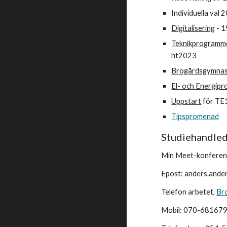
Individuella val 
Digitalisering
- 1
Teknikprogramm
ht2023
Brogårdsgymnas
El- och Energip
Uppstart
för TE1
Tipspromenad
Studiehandle
Min Meet-konferen
Epost: anders.ande
Telefon arbetet,
Br
Mobil: 070-68167