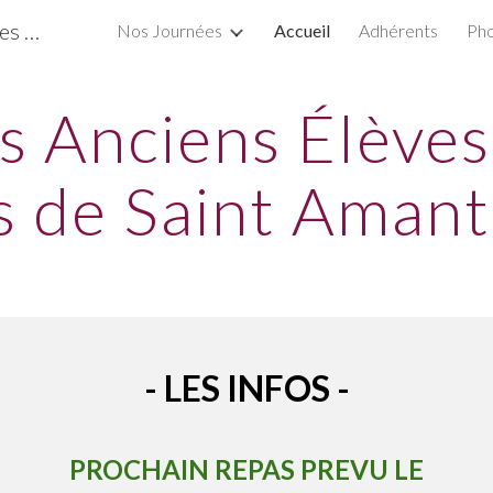
Amicale des Anciens Élèves des Ecoles Primaires de Saint Amant de Boixe
Nos Journées
Accueil
Adhérents
Pho
ip to main content
Skip to navigat
s Anciens Élèves
s de Saint Amant
- LES INFOS -
PROCHAIN REPAS PREVU
LE