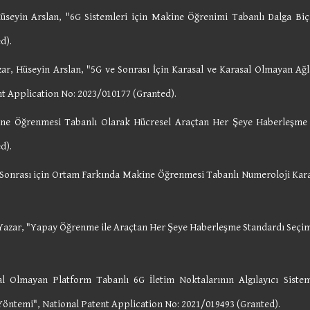
üseyin Arslan, "6G Sistemleri için Makine Öğrenimi Tabanlı Dalga Biç
d).
, Hüseyin Arslan, "5G ve Sonrası İçin Karasal ve Karasal Olmayan Ağ
nt Application No: 2023/010177
(Granted)
.
e Öğrenmesi Tabanlı Olarak Hücresel Araçtan Her Şeye Haberleşme L
ed)
.
 Sonrası için Ortam Farkında Makine Öğrenmesi Tabanlı Numeroloji Kara
Yazar, "Yapay Öğrenme ile Araçtan Her Şeye Haberleşme Standardı Seçi
 Olmayan Platform Tabanlı 6G İletim Noktalarının Algılayıcı Sistem
 Yöntemi",
National Patent Application No:
2021/019493 (Granted).