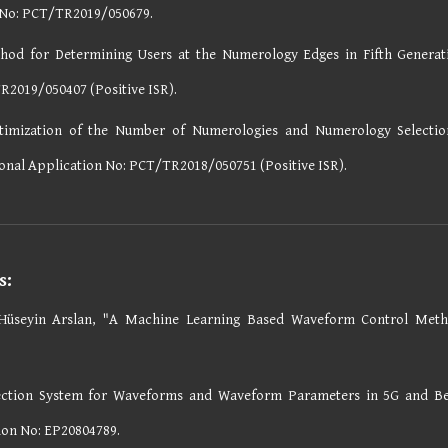
n No: PCT/TR2019/050679.
hod for Determining Users at the Numerology Edges in Fifth Generat
R2019/050407 (Positive ISR).
timization of the Number of Numerologies and Numerology Selection
onal Application No: PCT/TR2018/050751 (Positive ISR).
s:
 Hüseyin Arslan, "A Machine Learning Based Waveform Control Met
lection System for Waveforms and Waveform Parameters in 5G and 
ion No: EP
20804789
.