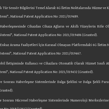
ı Tür Sensör Bilgilerini Temel Alarak 6G İletim Noktalarında Hüzme ve K
ntemi",
National Patent Application No:
2021/019489.
berleşmesinde Cihazdan Cihaza Ağların ve Akıllı Yüzeylerin Röle Ola
 Yöntemi",
National Patent Application No:
2021/019486
(Granted).
Enkaz Arama Faaliyetleri İçin Karasal Olmayan Platformdaki 6G İletim
Yöntemi",
National Patent Application No:
2021/019467
.
l İletişiminde Kullanıcı ve Cihazlara Otomatik Olarak Hizmet Sınıfı Ata
temi",
National Patent Application No:
2021/019432 (Granted)
.
e Sonrası Haberleşme Sistemlerinde Dalga Şeklini ve Dalga Şekli Param
Granted).
e Sonrası Hücresel Haberleşme Sistemlerinde Numeroloji Merkezlerine E
on No: 2018/12617 (Granted).