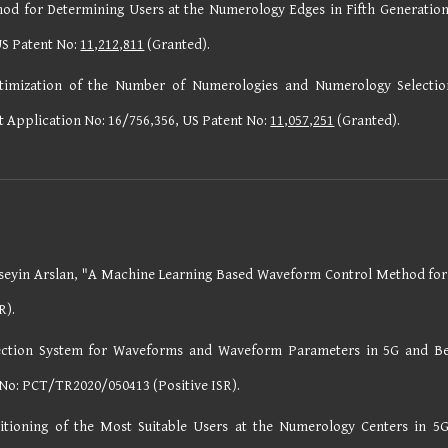
od for Determining Users at the Numerology Edges in Fifth Generatio
US Patent No:
11,212,811
(Granted).
timization of the Number of Numerologies and Numerology Selection
t Application No: 16/75
6
,
356,
US Patent No:
11,057,251
(Granted)
.
seyin Arslan, "A Machine Learning Based Waveform Control Method for 
R).
lection System for Waveforms and Waveform Parameters in 5G and 
 No: PCT/TR2020/050413 (Positive ISR).
itioning of the Most Suitable Users at the Numerology Centers in 