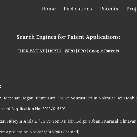
Home
Publications
Patents
Proj
ip to main content
Skip to navigat
Search Engines for Patent Applications:
TÜRK PATENT
|
USPTO
|
WIPO
|
EPO
|
Google
Patents
:
, Metehan Doğan, Emre Kart, "5G ve Sonrası İletim Noktaları İçin Ma
Patent Application No: 2023/015
803
.
zar
,
Hüseyin Arslan, "
5G ve Sonrası İçin Bölge Tabanlı Karasal Olmayan
tent Application No: 2023/01
5798 (Granted)
.