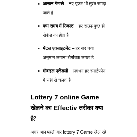
आसान गेमप्ले
– नए यूजर भी तुरंत समझ
जाते हैं
कम समय में रिजल्ट
– हर राउंड कुछ ही
सेकंड का होता है
मेंटल एक्साइटमेंट
– हर बार नया
अनुमान लगाना रोमांचक लगता है
मोबाइल फ्रेंडली
– लगभग हर स्मार्टफोन
में सही से चलता है
Lottery 7 online Game
क्या
खेलने का Effectiv तरीका
है?
अगर आप पहली बार lottery 7 Game खेल रहे