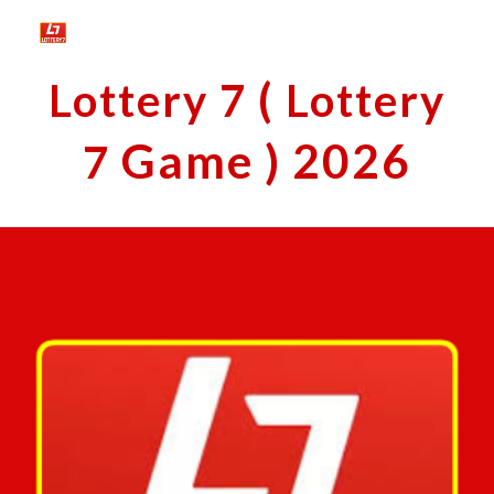
Skip to main content
Skip to navigation
(
Lottery 7
Lottery
Game ) 2026
7