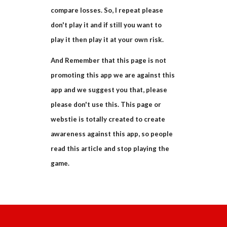
compare losses. So, I repeat please
don't play it and if still you want to
play it then play it at your own risk.
And Remember that this page is not
promoting this app we are against this
app and we suggest you that, please
please don't use this. This page or
webstie is totally created to create
awareness against this app, so people
read this article and stop playing the
game.