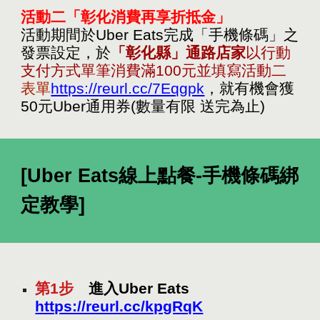
活動
二
「
彰化消費再享折抵金
」
活動期間於Uber Eats
完成「手機條碼」之
發票設定
，於
「彰化縣」通路店家
以行動
支付方式
單筆消費滿
100元
並填寫活動
二
表單
https://reurl.cc/7Eqgpk
，就有機會獲
50元
Uber通用券(數量有限 送完為止)
[Uber Eats線上點餐-手機條碼綁
定教學]
第1步
進入
Uber Eats
https://reurl.cc/kpgRqK