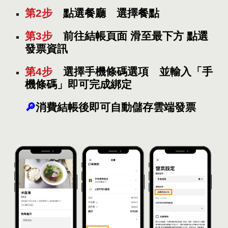
第2步
點選餐
廳 選擇餐點
第3步
前往結帳頁面 滑至最下方 點選
發票資訊
第4步
選擇手機條碼選項
並輸入「手
機
條碼
」即可完成綁定
🔎
消費結帳後
即可
自動儲存雲端發票