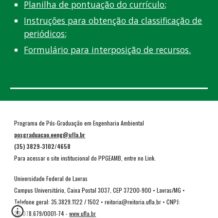
Planilha de pontuação do currículo
;
Instruções para obtenção da classificação de
periódicos
;
Formulário para interposição de recursos.
Programa de Pós-Graduação em Engenharia Ambiental
posgraduacao.eeng@ufla.br
(35) 3829-3102/4658
Para acessar o site institucional do PPGEAMB, entre no
Link
.
Universidade Federal de Lavras
C
ampus Universitário, Caixa Postal 3037, CEP 37200-900 • Lavras/MG •
Telefone geral: 35.3829.1122 / 1502 • reitoria@reitoria.ufla.br • CNPJ:
22.078.679/0001-74 -
www.ufla.br