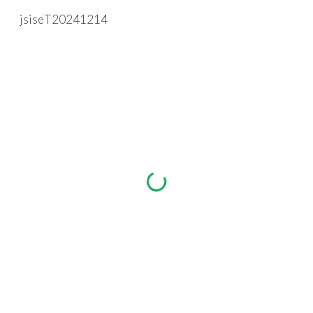
jsiseT20241214
Skip to main content
Skip to navigation