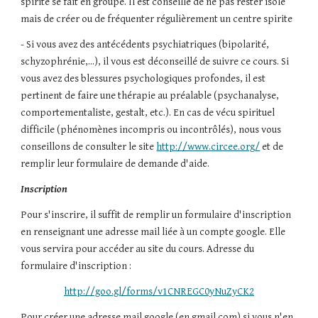
spirite se fait en groupe. Il est conseillé de ne pas rester isolé 
mais de créer ou de fréquenter régulièrement un centre spirite
- Si vous avez des antécédents psychiatriques (bipolarité, 
schyzophrénie,...), il vous est déconseillé de suivre ce cours. Si 
vous avez des blessures psychologiques profondes, il est 
pertinent de faire une thérapie au préalable (psychanalyse, 
comportementaliste, gestalt, etc.). En cas de vécu spirituel 
difficile (phénomènes incompris ou incontrôlés), nous vous 
conseillons de consulter le site 
http://www.circee.org/
 et de 
remplir leur formulaire de demande d'aide.
Inscription
Pour s'inscrire, il suffit de remplir un formulaire d'inscription 
en renseignant une adresse mail liée à un compte google. Elle 
vous servira pour accéder au site du cours. Adresse du 
formulaire d'inscription :
http://goo.gl/forms/v1CNREGC0yNuZyCK2
Pour créer une adresse mail google (en gmail.com) si vous n'en 