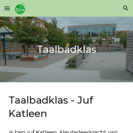
Skip to main content
Skip to navigation
Taalbadklas
Taalbadklas - Juf
Katleen
k ben juf Katleen, kleuterleerkracht van
I