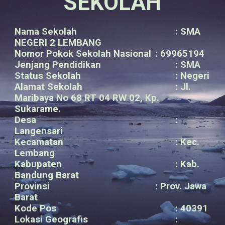
SEKOLAH
Nama Sekolah
: SMA
NEGERI 2 LEMBANG
Nomor Pokok Sekolah Nasional
: 69965194
Jenjang Pendidikan
: SMA
Status Sekolah
: Negeri
Alamat Sekolah
: Jl.
Maribaya No 68 RT 04 RW 02, Kp.
Sukarame
.
Desa
:
Langensari
Kecamatan
: Kec.
Lembang
Kabupaten
: Kab.
Bandung Barat
Provinsi
: Prov. Jawa
Barat
Kode Pos
: 40391
Lokasi Geografis
: