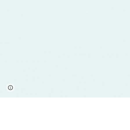
Page
Report abuse
updated