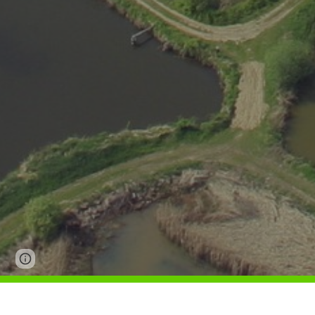
Page
Google Sites
Report abuse
updated