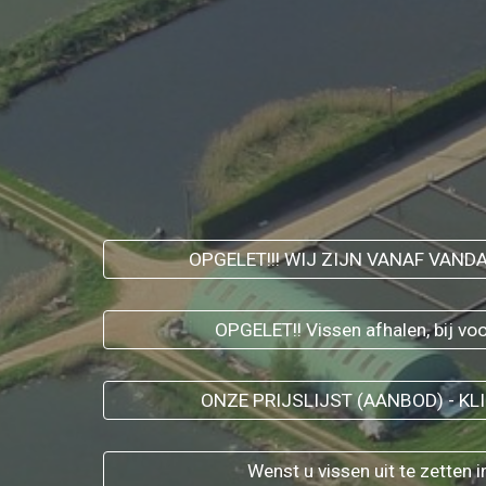
OPGELET!!! WIJ ZIJN VANAF VANDA
OPGELET!! Vissen afhalen, bij v
ONZE PRIJSLIJST (AANBOD) - KLIK 
Wenst u vissen uit te zetten 