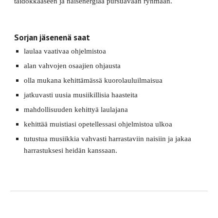
taidokkaaseen ja naisenergiaa pursuavaan ryhmään.
Sorjan jäsenenä saat
laulaa vaativaa ohjelmistoa
alan vahvojen osaajien ohjausta
olla mukana kehittämässä kuorolauluilmaisua
jatkuvasti uusia musiikillisia haasteita
mahdollisuuden kehittyä laulajana
kehittää muistiasi opetellessasi ohjelmistoa ulkoa
tutustua musiikkia vahvasti harrastaviin naisiin ja jakaa 
harrastuksesi heidän kanssaan.