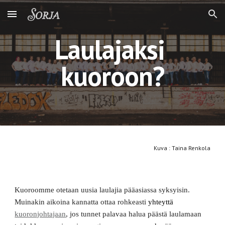
Skip to main content
Skip to navigation
Laulajaksi 
kuoroon?
Kuva : Taina Renkola
Kuoroomme otetaan uusia laulajia pääasiassa syksyisin. 
Muinakin aikoina kannatta ottaa rohkeasti 
yhteyttä
kuoronjohtajaan
, jos tunnet palavaa halua päästä laulamaan 