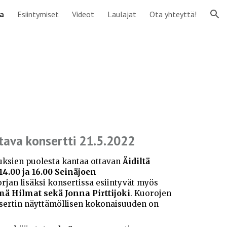
ta
Esiintymiset
Videot
Laulajat
Ota yhteyttä!
ion
ottava konsertti 21.5.2022
keuksien puolesta kantaa ottavan
Äidiltä
 14.00 ja 16.00 Seinäjoen
orjan lisäksi konsertissa esiintyvät myös
mä Hilmat sekä Jonna Pirttijoki
. Kuorojen
nsertin näyttämöllisen kokonaisuuden on