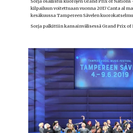
Sorja osallistui kuorojen Grand Prix of Nations 
kilpailuun voitettuaan vuonna 2017 Canta al ma
kesäkuussa Tampereen Sävelen kuorokatselmuks
Sorja palkittiin kansainvälisessä Grand Prix o