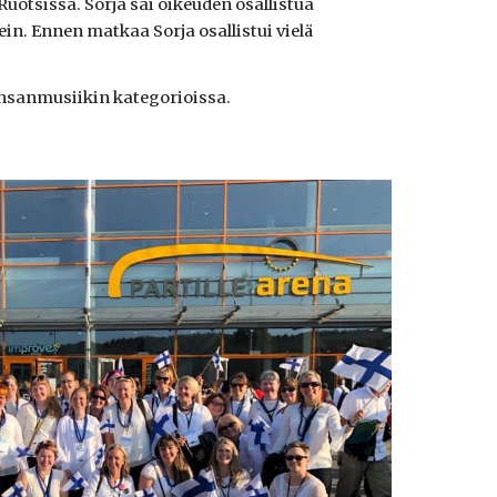
Ruotsissa. Sorja sai oikeuden osallistua
in. Ennen matkaa Sorja osallistui vielä
kansanmusiikin kategorioissa.