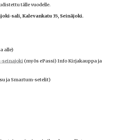
istettu tälle vuodelle.
äjoki-sali, Kalevankatu 35, Seinäjoki.
a alle)
u-seinajoki
(myös ePassi) Info Kirjakauppa ja
ksu ja Smartum-setelit)