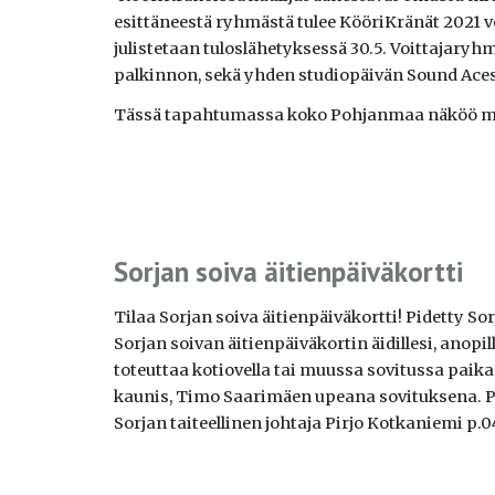
esittäneestä ryhmästä tulee KööriKränät 2021 voi
julistetaan tuloslähetyksessä 30.5. Voittajary
palkinnon, sekä yhden studiopäivän Sound Aces -
Tässä tapahtumassa koko Pohjanmaa näköö mi
Sorjan soiva äitienpäiväkortti
Tilaa Sorjan soiva äitienpäiväkortti! Pidetty S
Sorjan soivan äitienpäiväkortin äidillesi, anopill
toteuttaa kotiovella tai muussa sovitussa pai
kaunis, Timo Saarimäen upeana sovituksena. Pi
Sorjan taiteellinen johtaja Pirjo Kotkaniemi 