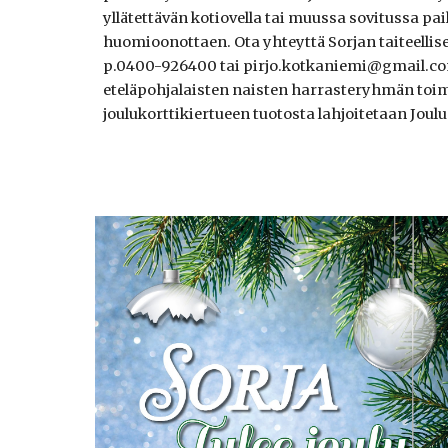
yllätettävän kotiovella tai muussa sovitussa pa
huomioonottaen. Ota yhteyttä Sorjan taiteelli
p.0400-926400 tai pirjo.kotkaniemi@gmail.com.
eteläpohjalaisten naisten harrasteryhmän toim
joulukorttikiertueen tuotosta lahjoitetaan Jou