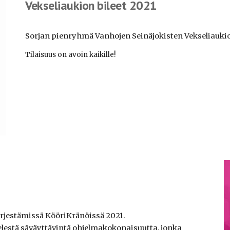
Vekseliaukion bileet 2021
Sorjan pienryhmä Vanhojen Seinäjokisten Vekseliaukio 
Tilaisuus on avoin kaikille!
rjestämissä KööriKränöissä 2021.
elestä säväyttävintä ohjelmakokonaisuutta, jonka