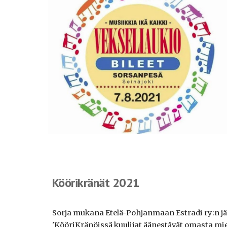
Köörikränät 2021
Sorja mukana Etelä-Pohjanmaan Estradi ry:n jä
'KööriKränöissä kuulijat äänestävät omasta mi