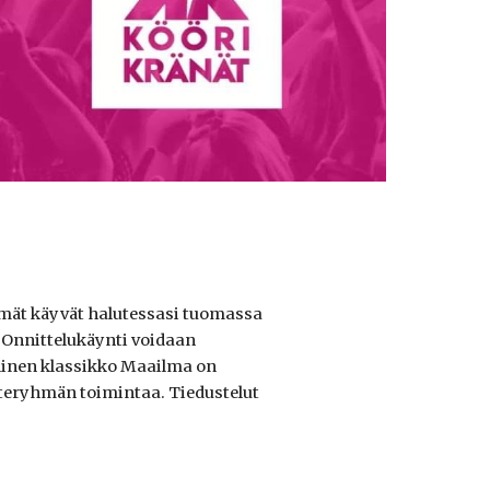
yhmät käyvät halutessasi tuomassa
8. Onnittelukäynti voidaan
llinen klassikko Maailma on
steryhmän toimintaa. Tiedustelut