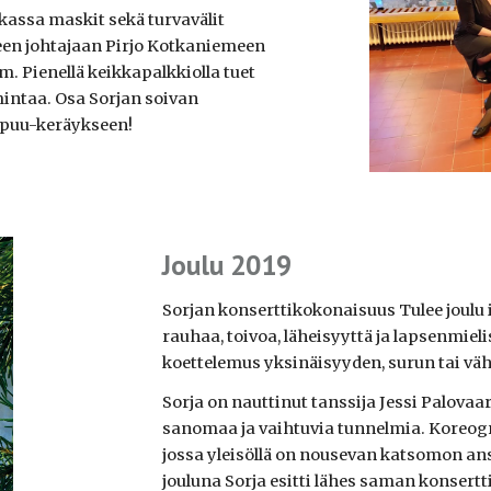
ikassa maskit sekä turvavälit
seen johtajaan Pirjo Kotkaniemeen
 Pienellä keikkapalkkiolla tuet
intaa. Osa Sorjan soivan
lupuu-keräykseen!
Joulu 2019
Sorjan konserttikokonaisuus Tulee joulu 
rauhaa, toivoa, läheisyyttä ja lapsenmieli
koettelemus yksinäisyyden, surun tai vä
Sorja on nauttinut tanssija Jessi Palova
sanomaa ja vaihtuvia tunnelmia. Koreogra
jossa yleisöllä on nousevan katsomon an
jouluna Sorja esitti lähes saman konser