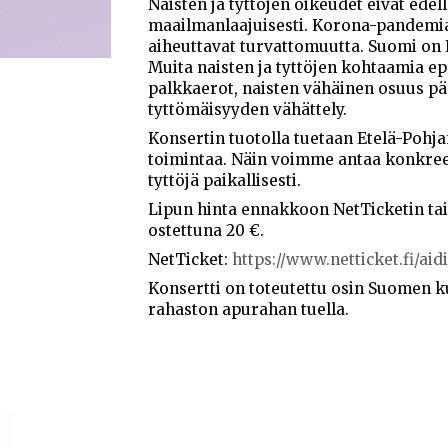
Naisten ja tyttöjen oikeudet eivät ede
maailmanlaajuisesti. Korona-pandemi
aiheuttavat turvattomuutta. Suomi on E
Muita naisten ja tyttöjen kohtaamia ep
palkkaerot, naisten vähäinen osuus päät
tyttömäisyyden vähättely.
Konsertin tuotolla tuetaan Etelä-Pohja
toimintaa. Näin voimme antaa konkreett
tyttöjä paikallisesti.
Lipun hinta ennakkoon NetTicketin tai
ostettuna 20 €.
NetTicket:
https://www.netticket.fi/aidi
Konsertti on toteutettu osin Suomen 
rahaston apurahan tuella.