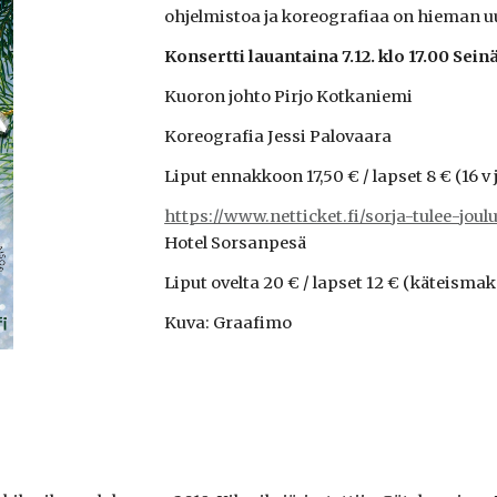
ohjelmistoa ja koreografiaa on hieman uud
Konsertti lauantaina 7.12. klo 17.00 Sein
Kuoron johto Pirjo Kotkaniemi
Koreografia Jessi Palovaara
Liput ennakkoon 17,50 € / lapset 8 € (16 v j
https://www.netticket.fi/sorja-tulee-joul
Hotel Sorsanpesä
Liput ovelta 20 € / lapset 12 € (käteisma
Kuva: Graafimo