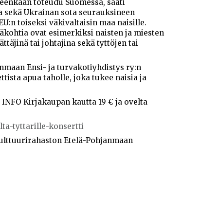
lleenkään toteudu Suomessa, saati
a sekä Ukrainan sota seurauksineen
U:n toiseksi väkivaltaisin maa naisille.
äkohtia ovat esimerkiksi naisten ja miesten
täjinä tai johtajina sekä tyttöjen tai
nmaan Ensi- ja turvakotiyhdistys ry:n
ista apua taholle, joka tukee naisia ja
 INFO Kirjakaupan kautta 19 € ja ovelta
lta-tyttarille-konsertti
kulttuurirahaston Etelä-Pohjanmaan