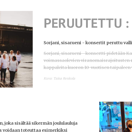
PERUUTETTU : S
Sorjani, sisarueni - konsertit peruttu val
Sorjani, sisarueni - konsertti pidetään K
voimassaolevien viranomaisrajoitusten 
kappaleita kuoron 10-vuotisen taipaleen 
Kuva: Taina Renkola
n, joka sisältää sikermän joululauluja
 voidaan toteuttaa esimerkiksi