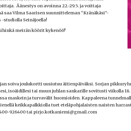
ttaja. Äänestys on avoinna 22.-29.5. ja voittaja
hmä saa Vilma Saarisen suunnitteleman “Kränäkäsi”-
studiolla Seinäjoella!
hinkä meirän köörit kykenöö!'
orjan soiva joulukortti uusiutuu äitienpäiväksi. Sorjan pikkur
esi, isoäidillesi tai muun juhlan sankarille sovitusti viikolla 1
kassa maskein ja turvavälit huomioiden. Kappaleena tunnelma
enellä keikkapalkkiolla tuet eteläpohjalaisten naisten harra
p.0400-926400 tai pirjo.kotkaniemi@gmail.com