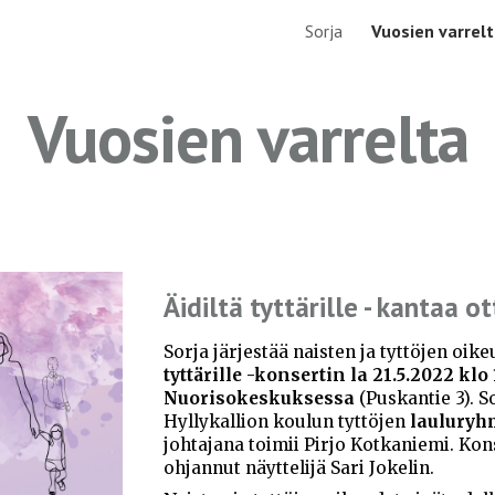
Sorja
Vuosien varrel
ip to main content
Skip to navigat
Vuosien varrelta
Äidiltä tyttärille - kantaa 
Sorja järjestää naisten ja tyttöjen oi
tyttärille -konsertin la 21.5.2022 klo
Nuorisokeskuksessa
(Puskantie 3). S
Hyllykallion koulun tyttöjen
lauluryh
johtajana toimii Pirjo Kotkaniemi. Ko
ohjannut näyttelijä Sari Jokelin.