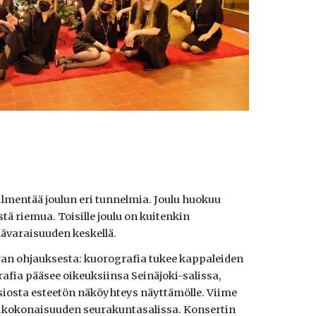
ilmentää joulun eri tunnelmia. Joulu huokuu
stä riemua. Toisille joulu on kuitenkin
hävaraisuuden keskellä.
aran ohjauksesta: kuorografia tukee kappaleiden
fia pääsee oikeuksiinsa Seinäjoki-salissa,
siosta esteetön näköyhteys näyttämölle. Viime
ttikokonaisuuden seurakuntasalissa. Konsertin