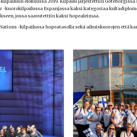
-kilpailuun elokuussa 2019. Kilpailu järjestettiin Göteborgissa 
r -kuorokilpailussa Espanjassa kaksi kategoriaa kultadiplome
een, jossa saavutettiin kaksi hopealeimaa.
f Nations -kilpailussa hopeatasolla sekä aikuiskuorojen että 