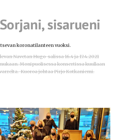
orjani, sisarueni
litsevan koronatilanteen vuoksi.
alevan Navetan Hugo-salissa 16.4 ja 17.4.2021
mukaan. Monipuolisessa konsertissa kuullaan
varrelta. Kuoroa johtaa Pirjo Kotkaniemi.