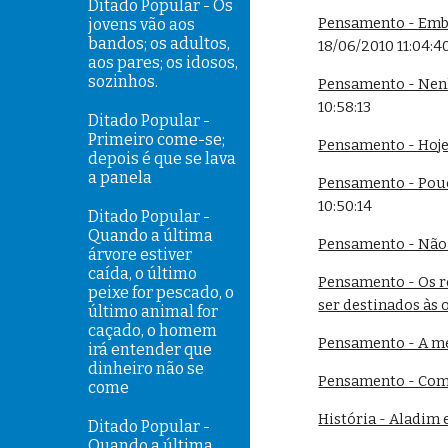
Ditado Popular - Os
Pensamento - Embo
jovens vão aos
bandos; os adultos,
18/06/2010 11:04:4
aos pares; os idosos,
sozinhos.
Pensamento - Nenh
10:58:13
Ditado Popular -
Primeiro come-se;
Pensamento - Hoje
depois é que se lava
a panela
Pensamento - Pouc
10:50:14
Ditado Popular -
Quando a última
Pensamento - Não 
árvore estiver
caída, o último
Pensamento - Os r
peixe for pescado, o
ser destinados às
último animal for
caçado, o homem
Pensamento - A me
irá entender que
dinheiro não se
Pensamento - Com 
come
História - Aladim
Ditado Popular -
Quando a última