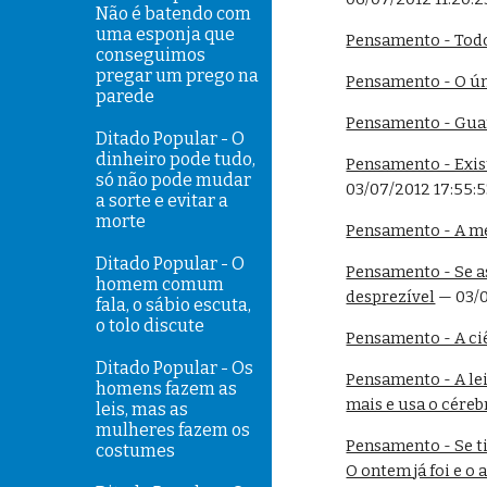
Não é batendo com
uma esponja que
Pensamento - Tod
conseguimos
pregar um prego na
Pensamento - O úni
parede
Pensamento - Guar
Ditado Popular - O
dinheiro pode tudo,
Pensamento - Exis
só não pode mudar
03/07/2012 17:55:
a sorte e evitar a
morte
Pensamento - A me
Ditado Popular - O
Pensamento - Se a
homem comum
desprezível
 — 03/
fala, o sábio escuta,
o tolo discute
Pensamento - A ciê
Ditado Popular - Os
Pensamento - A lei
homens fazem as
mais e usa o cére
leis, mas as
mulheres fazem os
Pensamento - Se tiv
costumes
O ontem já foi e o