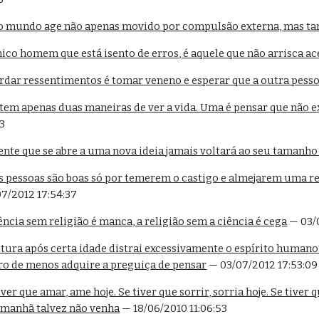
o mundo age não apenas movido por compulsão externa, mas ta
co homem que está isento de erros, é aquele que não arrisca ac
dar ressentimentos é tomar veneno e esperar que a outra pess
tem apenas duas maneiras de ver a vida. Uma é pensar que não e
53
nte que se abre a uma nova ideia jamais voltará ao seu tamanho
s pessoas são boas só por temerem o castigo e almejarem uma 
07/2012 17:54:37
ncia sem religião é manca, a religião sem a ciência é cega
 — 03/
tura após certa idade distrai excessivamente o espírito humano 
bro de menos adquire a preguiça de pensar
 — 03/07/2012 17:53:09
er que amar, ame hoje. Se tiver que sorrir, sorria hoje. Se tiver q
 amanhã talvez não venha
 — 18/06/2010 11:06:53