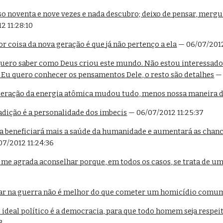
 noventa e nove vezes e nada descubro; deixo de pensar, mergulh
2 11:28:10
r coisa da nova geração é que já não pertenço a ela
 — 06/07/2012
uero saber como Deus criou este mundo. Não estou interessado 
 Eu quero conhecer os pensamentos Dele, o resto são detalhes
 —
beração da energia atômica mudou tudo, menos nossa maneira 
adição é a personalidade dos imbecis
 — 06/07/2012 11:25:37
 beneficiará mais a saúde da humanidade e aumentará as chances
07/2012 11:24:36
me agrada aconselhar porque, em todos os casos, se trata de u
ar na guerra não é melhor do que cometer um homicídio comu
ideal político é a democracia, para que todo homem seja resp
3