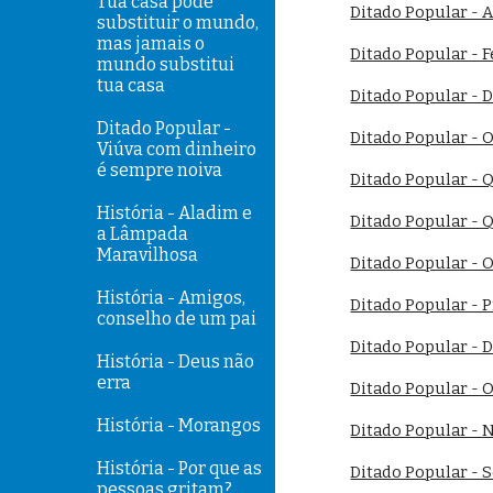
Tua casa pode
Ditado Popular - A
substituir o mundo,
mas jamais o
Ditado Popular - 
mundo substitui
tua casa
Ditado Popular - D
Ditado Popular -
Ditado Popular - 
Viúva com dinheiro
é sempre noiva
Ditado Popular - 
História - Aladim e
Ditado Popular - Q
a Lâmpada
Maravilhosa
Ditado Popular - O
História - Amigos,
Ditado Popular - P
conselho de um pai
Ditado Popular - D
História - Deus não
erra
Ditado Popular - O
História - Morangos
Ditado Popular - N
História - Por que as
Ditado Popular - S
pessoas gritam?