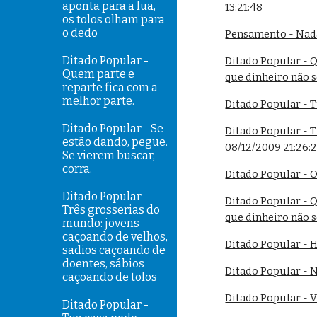
aponta para a lua,
13:21:48
os tolos olham para
o dedo
Pensamento - Nada
Ditado Popular -
Ditado Popular - Q
Quem parte e
que dinheiro não 
reparte fica com a
melhor parte.
Ditado Popular - 
Ditado Popular - Se
Ditado Popular - T
estão dando, pegue.
08/12/2009 21:26:
Se vierem buscar,
corra.
Ditado Popular - 
Ditado Popular -
Ditado Popular - Q
Três grosserias do
que dinheiro não 
mundo: jovens
caçoando de velhos,
Ditado Popular - 
sadios caçoando de
doentes, sábios
Ditado Popular - 
caçoando de tolos
Ditado Popular - 
Ditado Popular -