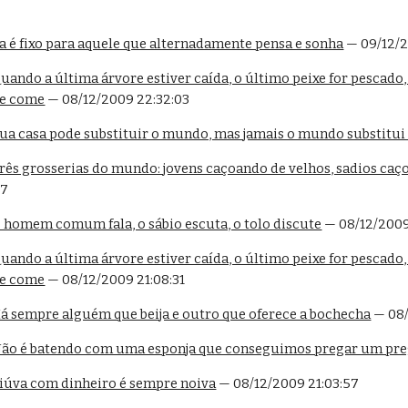
 é fixo para aquele que alternadamente pensa e sonha
 — 09/12/2
uando a última árvore estiver caída, o último peixe for pescado
se come
 — 08/12/2009 22:32:03
Tua casa pode substituir o mundo, mas jamais o mundo substitui
rês grosserias do mundo: jovens caçoando de velhos, sadios caç
27
O homem comum fala, o sábio escuta, o tolo discute
 — 08/12/2009
uando a última árvore estiver caída, o último peixe for pescado
se come
 — 08/12/2009 21:08:31
Há sempre alguém que beija e outro que oferece a bochecha
 — 08
Não é batendo com uma esponja que conseguimos pregar um pre
Viúva com dinheiro é sempre noiva
 — 08/12/2009 21:03:57