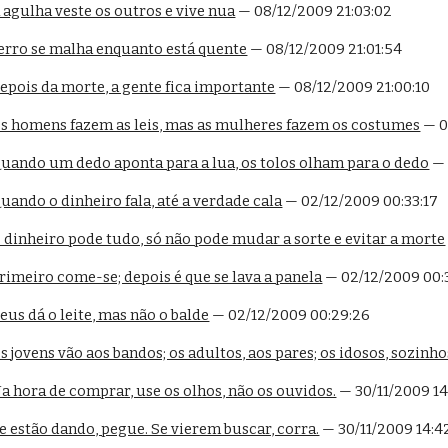
 agulha veste os outros e vive nua
 — 08/12/2009 21:03:02
Ferro se malha enquanto está quente
 — 08/12/2009 21:01:54
epois da morte, a gente fica importante
 — 08/12/2009 21:00:10
Os homens fazem as leis, mas as mulheres fazem os costumes
 — 
Quando um dedo aponta para a lua, os tolos olham para o dedo
 —
uando o dinheiro fala, até a verdade cala
 — 02/12/2009 00:33:17
 dinheiro pode tudo, só não pode mudar a sorte e evitar a morte
rimeiro come-se; depois é que se lava a panela
 — 02/12/2009 00:
eus dá o leite, mas não o balde
 — 02/12/2009 00:29:26
s jovens vão aos bandos; os adultos, aos pares; os idosos, sozinho
a hora de comprar, use os olhos, não os ouvidos.
 — 30/11/2009 14
e estão dando, pegue. Se vierem buscar, corra.
 — 30/11/2009 14:4