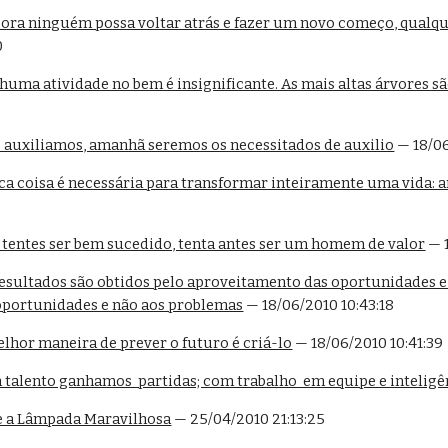
ra ninguém possa voltar atrás e fazer um novo começo, qualq
0
uma atividade no bem é insignificante. As mais altas árvores 
 auxiliamos, amanhã seremos os necessitados de auxilio
 — 18/0
a coisa é necessária para transformar inteiramente uma vida: a
tentes ser bem sucedido, tenta antes ser um homem de valor
 — 
esultados são obtidos pelo aproveitamento das oportunidades e 
 oportunidades e não aos problemas
 — 18/06/2010 10:43:18
lhor maneira de prever o futuro é criá-lo
 — 18/06/2010 10:41:39
talento ganhamos  partidas; com trabalho  em equipe e inteli
 e a Lâmpada Maravilhosa
 — 25/04/2010 21:13:25