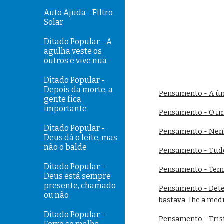
Auto Ajuda - Filtro
Solar
Ditado Popular - A
agulha veste os
outros e vive nua
Ditado Popular -
Depois da morte, a
Pensamento - A ún
gente fica
importante
Pensamento - O imp
Ditado Popular -
Pensamento - Nen
Deus dá o leite, mas
não o balde
Pensamento - Tudo
Ditado Popular -
Pensamento - Temo
Deus está sempre
presente, chamado
Pensamento - Dete
ou não
bastava-lhe a med
Ditado Popular -
Pensamento - Tris