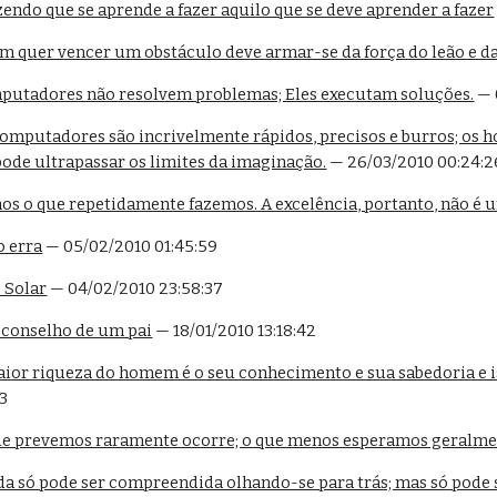
endo que se aprende a fazer aquilo que se deve aprender a fazer
 quer vencer um obstáculo deve armar-se da força do leão e d
putadores não resolvem problemas; Eles executam soluções.
 —
mputadores são incrivelmente rápidos, precisos e burros; os hom
pode ultrapassar os limites da imaginação.
 — 26/03/2010 00:24:2
s o que repetidamente fazemos. A excelência, portanto, não é u
o erra
 — 05/02/2010 01:45:59
o Solar
 — 04/02/2010 23:58:37
, conselho de um pai
 — 18/01/2010 13:18:42
ior riqueza do homem é o seu conhecimento e sua sabedoria e i
43
ue prevemos raramente ocorre; o que menos esperamos geralme
a só pode ser compreendida olhando-se para trás; mas só pode s