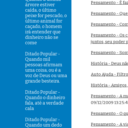
Pensamento - É faz
árvore estiver
caída, o último
Pensamento - Quem
peixe for pescado, o
último animal for
Pensamento - Com
caçado, o homem
irá entender que
Pensamento - Os co
dinheiro não se
juntos, seu poder 
come
Pensamento - Somo
Ditado Popular -
Quando mil
História - Deus nã
pessoas afirmam
uma coisa, ou é a
Auto Ajuda - Filtr
voz de Deus ou uma
grande besteira.
História - Amigos
Ditado Popular -
Pensamento - A ma
Quando o dinheiro
09/12/2009 13:25:
fala, até a verdade
cala
Pensamento - O q
Ditado Popular -
Pensamento - A vid
Quando um dedo