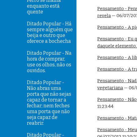
Ferro se malha
enquanto está
Pensamento - Penso
quente
revela
 — 06/07/201
Ditado Popular - Há
Pensamento - A pio
sempre alguém que
beija e outro que
Pensamento - Eu q
oferece a bochecha
daquele elemento.
Ditado Popular - Na
Pensamento - A li
hora de comprar,
use os olhos, não os
Pensamento - A tr
ouvidos.
Pensamento - Nada
Ditado Popular -
vegetariana
 — 06/
Não abras uma
porta que não sejas
Pensamento - Não 
capaz de tornar a
fechar; nem feches
11:23:44
uma porta que não
seja capaz de
Pensamento - Mat
reabrir.
Pensamento - Meu 
Ditado Popular -
06/07/2012 11:20:2