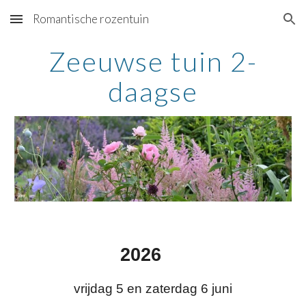
Romantische rozentuin
Skip to main content
Skip to navigation
Zeeuwse tuin 2-
daagse
202
6
vrijdag
5
en zaterdag
6
juni