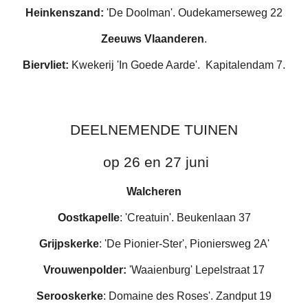
Heinkenszand:
'De Doolman'. Oudekamerseweg 22
Zeeuws Vlaanderen
.
Biervliet:
Kwekerij 'In Goede Aarde'. Kapitalendam 7.
DEELNEMENDE TUINEN
op 2
6
en 2
7
juni
Walcheren
Oostkapelle
: 'Creatuin'. Beukenlaan 37
Grijpskerke
: 'De Pionier-Ster', Pioniersweg 2A
'
Vrouwenpolder:
'Waaienburg' Lepelstraat 17
Serooskerke
: Domaine des Roses'. Zandput 19