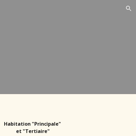
ion
Habitation "
P
rincipale"
et "
T
ertiaire"