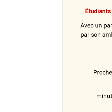
Étudiants 
Avec un parc
par son amb
Proche de
minute