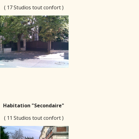
( 17 Studios tout confort )
Habitation "
S
econdaire"
( 1
1
Studios tout confort )