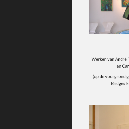
Werken van André T
en Ca
(op de voorgrond g
Bridges 