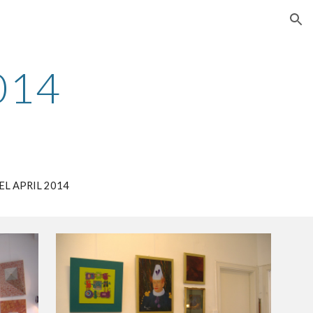
ion
014
L APRIL 2014