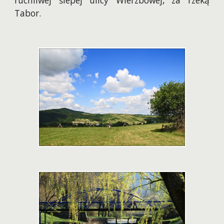
ruchliwej ślepej ulicy Wierzbowej, za rzeką
Tabor.