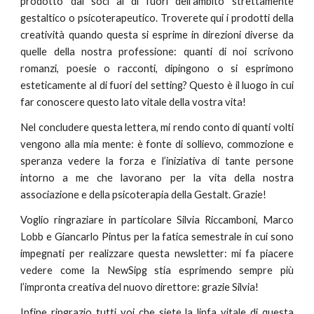
prodotto dai soci al di fuori dell’ambito strettamente
gestaltico o psicoterapeutico. Troverete qui i prodotti della
creatività quando questa si esprime in direzioni diverse da
quelle della nostra professione: quanti di noi scrivono
romanzi, poesie o racconti, dipingono o si esprimono
esteticamente al di fuori del setting? Questo è il luogo in cui
far conoscere questo lato vitale della vostra vita!
Nel concludere questa lettera, mi rendo conto di quanti volti
vengono alla mia mente: è fonte di sollievo, commozione e
speranza vedere la forza e l’iniziativa di tante persone
intorno a me che lavorano per la vita della nostra
associazione e della psicoterapia della Gestalt. Grazie!
Voglio ringraziare in particolare Silvia Riccamboni, Marco
Lobb e Giancarlo Pintus per la fatica semestrale in cui sono
impegnati per realizzare questa newsletter: mi fa piacere
vedere come la NewSipg stia esprimendo sempre più
l’impronta creativa del nuovo direttore: grazie Silvia!
Infine ringrazio tutti voi che siete la linfa vitale di questa