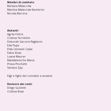
Membri di comitato:
Barbara Malacrida
Martina Malacrida Nembrini
Nicolas Barrera
Aiutanti:
Agrita Felice
Cristina Terribilini
Deborah Garzoni-Pagliarini
Eda Pupa
Elda Cannavò Cejka
Fabio Bossi
Luana Maurer
Maddalena De Maria
Prisca Pinchetti
Tamara Zajc
Figli e figlie del comitato e aiutanti
Revisore dei conti:
Diego Guidotti
Cristina Bossi