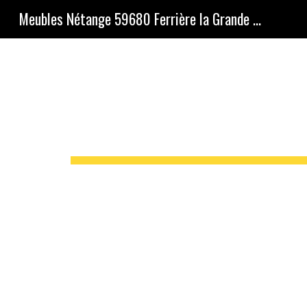
Meubles Nétange 59680 Ferrière la Grande (Maubeuge) 03 27 64 69 93
Sk