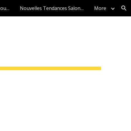
Nouvelles Tendances Séjours 2026 en Précommande
Nouvelles Tendances Salons 2026 en Précommande
More
ion