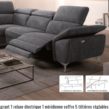
ant 1 relaxe électrique 1 méridienne coffre 5 têtières réglables