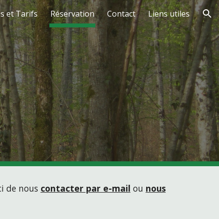
s et Tarifs
Réservation
Contact
Liens utiles
ion
rci de nous
contacter par e-mail
ou
nous