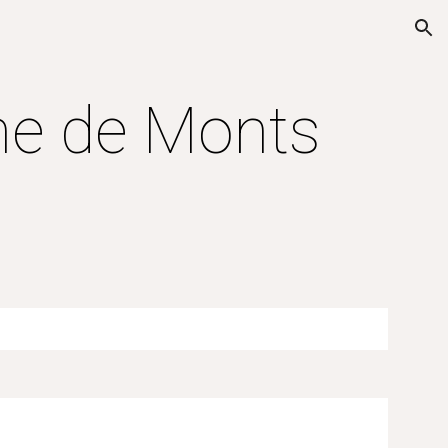
ion
e de Monts 
é