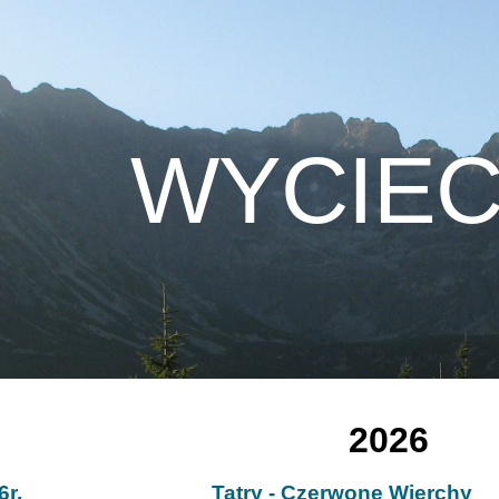
ip to main content
Skip to navigat
WYCIEC
2
026
6r.
Tatry - Czerwone Wierchy