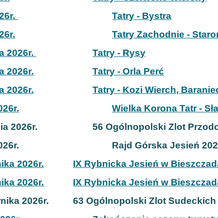
26r.
Tatry - Bystra
26r.
Tatry Zachodnie - Star
ia 2026r.
Tatry - Rysy
ia 2026r.
Tatry - Orla Perć
ia 2026r.
Tatry - Kozi Wierch, Baranie
026r.
Wielka Korona Tatr - S
ia 2026r.
56 Ogólnopolski Zlot Przod
026r.
Rajd Górska Jesień 202
nika 2026r.
IX Rybnicka Jesień w Bieszczad
nika 2026r.
IX Rybnicka Jesień w Bieszczad
rnika 2026r.
63
Ogólnopolski Zlot Sudeckich