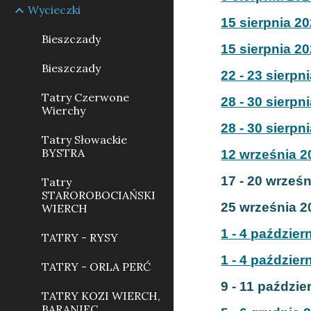
Wycieczki
15 sierpnia 20
Bieszczady
15 sierpnia 20
Bieszczady
22 - 23 sierpn
Tatry Czerwone
28 - 30 sierpn
Wierchy
28 - 30 sierpn
Tatry Słowackie
BYSTRA
12 września 2
17 - 20 wrześn
Tatry
STAROROBOCIAŃSKI
25 września 2
WIERCH
1 - 4 paździer
TATRY - RYSY
1 - 4 paździer
TATRY - ORLA PERĆ
9 - 11 paździe
TATRY KOZI WIERCH,
BARANIEC