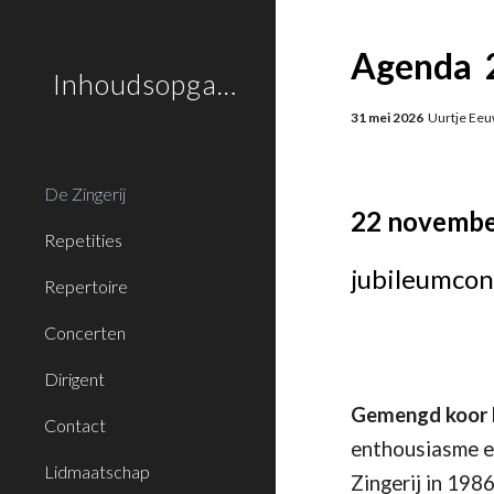
Sk
Agenda 
Inhoudsopgave
31 mei 2026
Uurtje Eeuw
De Zingerij
22 novemb
Repetities
jubileumconc
Repertoire
Concerten
Dirigent
Gemengd koor D
Contact
enthousiasme en
Lidmaatschap
Zingerij in 198