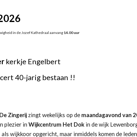
ip to main content
Skip to navigat
2026
igheid in de Jozef Kathedraal aanvang
14.00 uur
er
kerkje Engelbert
ert 40-jarig bestaan !!
e Zingerij
zingt wekelijks op de
maandagavond van 2
 plezier in
Wijkcentrum Het Dok
in de wijk Lewenborg
6 als wijkkoor opgericht, maar inmiddels komen de lede