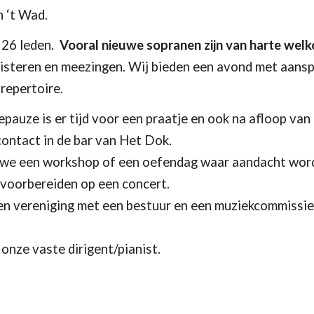
 ‘t Wad.
 2
6
leden.
Vooral nieuwe sopranen zijn van harte wel
isteren en meezingen. Wij bieden een avond met aanspr
 repertoire.
epauze is er tijd voor een praatje en ook na afloop van
 contact
in
de bar
van
Het Dok.
n we een workshop of een oefendag waar aandacht wor
t
voorbereiden op een concert.
een vereniging met een bestuur en een
muziekcommissi
s onze v
aste
dirigent/pianist.