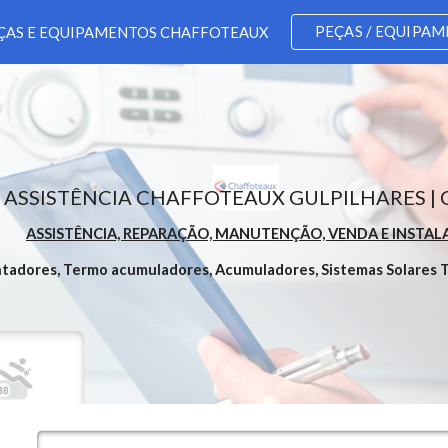
PEÇAS / EQUIPA
ÇAS E EQUIPAMENTOS CHAFFOTEAUX
ip to main content
Skip to navigat
ASSISTÊNCIA CHAFFOTEAUX GULPILHARES |
ASSISTÊNCIA, REPARAÇÃO, MANUTENÇÃO, VENDA E INST
ntadores, Termo acumuladores, Acumuladores, Sistemas Solares T