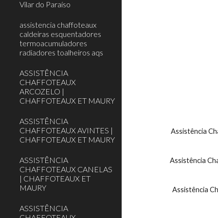
Vilar do Paraíso
assistencia chaffoteaux
caldeiras esquentadores
termoacumuladores
radiadores toalheiros aqs
ASSISTÊNCIA
CHAFFOTEAUX
ARCOZELO |
CHAFFOTEAUX ET MAURY
ASSISTÊNCIA
CHAFFOTEAUX AVINTES |
    Assistência Chaffoteaux caldeira Niagára -  Assistência Chaffoteaux caldeira Nectra - Assistência Chaffoteaux caldeira Celtic - Assistência 
CHAFFOTEAUX ET MAURY
ASSISTÊNCIA
    Assistência Chaffoteaux caldeira Elexia I/ II - Assistência Chaffoteaux caldeira Elexia Confort -  Assistência Chaffoteaux Alixia - Assistência 
CHAFFOTEAUX CANELAS
| CHAFFOTEAUX ET
MAURY
    Assistência Chaffoteaux caldeira Centor - Assistência Chaffoteaux caldeira Calydra -  Assistência Chaffoteaux caldeira MC2- Assistência 
ASSISTÊNCIA
CHAFFOTEAUX