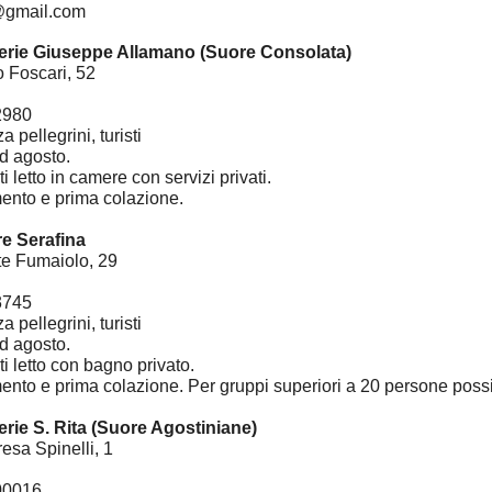
s@gmail.com
erie Giuseppe Allamano (Suore Consolata)
o Foscari, 52
2980
a pellegrini, turisti
d agosto.
ti letto in camere con servizi privati.
mento e prima colazione.
e Serafina
te Fumaiolo, 29
3745
a pellegrini, turisti
d agosto.
ti letto con bagno privato.
ento e prima colazione. Per gruppi superiori a 20 persone poss
erie S. Rita (Suore Agostiniane)
resa Spinelli, 1
00016