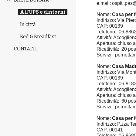
e.mail: ospiti.pa
All'UPS e dintorni
Nome:
Casa per f
Indirizzo: Via Pier
In città
CAP: 00139
Telefono: 06-886
Bed & Breadfast
Attività: Accoglienz
Apertura: chiuso a
CONTATTI
Ricettività: 20 pos
Servizi: pernotta
Nome:
Casa Madr
Indirizzo: Via Mon
CAP: 00139
Telefono: 06-818
Attività: Accoglienz
Apertura: chiuso a
Ricettività: 60 pos
Servizi: pernottam
Nome:
Casa per f
Indirizzo: P.zza Te
CAP: 00141
Telefono: 06-868