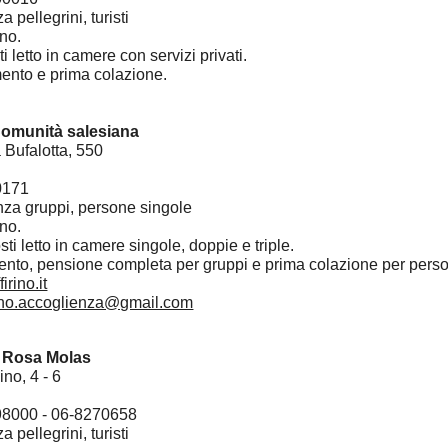
a pellegrini, turisti
nno.
ti letto in camere con servizi privati.
mento e prima colazione.
 Comunità salesiana
a Bufalotta, 550
0171
nza gruppi, persone singole
nno.
sti letto in camere singole, doppie e triple.
mento, pensione completa per gruppi e prima colazione per pers
rino.it
rino.accoglienza@gmail.com
a Rosa Molas
ino, 4 - 6
98000 - 06-8270658
a pellegrini, turisti