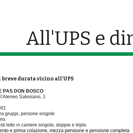
ip to main content
Skip to navigat
All'UPS e di
 breve durata vicino all'UPS
E PAS DON BOSCO
ll'Ateneo Salesiano, 1
901
nza gruppi, persone singole
nno.
ti letto in camere singole, doppie e triple.
mento e prima colazione, mezza pensione e pensione completa