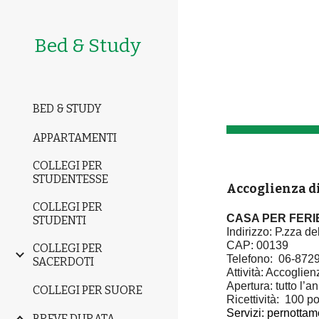
Sk
Bed & Study
BED & STUDY
APPARTAMENTI
COLLEGI PER
STUDENTESSE
Accoglienza di
COLLEGI PER
CASA PER FERI
STUDENTI
Indirizzo:
P.zza de
CAP: 00139
COLLEGI PER
Telefono: 06-87
2
SACERDOTI
Attività: Accoglie
Apertura: tutto l’a
COLLEGI PER SUORE
Ricettività: 1
00
pos
Servizi: pernotta
BREVE DURATA