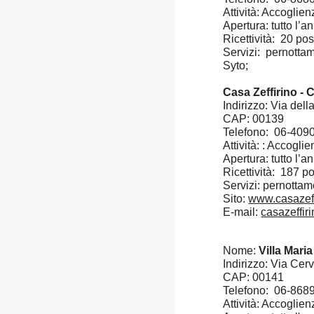
Attività: Accoglienz
Apertura: tutto l’a
Ricettività: 20 pos
Servizi: pernotta
Syto;
Casa Zeffirino -
Indirizzo: Via dell
CAP: 00139
Telefono: 06-409
Attività:
: Accoglie
Apertura: tutto l’a
Ricettività: 187 po
Servizi: pernotta
Sito:
www.casazeffi
E-mail:
casazeffi
Nome:
Villa Mari
Indirizzo: Via Cerv
CAP: 00141
Telefono: 06-868
Attività: Accoglienz