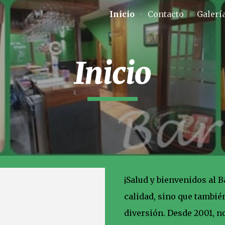
Inicio
Contacto
Galerí
ip to main content
Skip to navigat
Inicio
¡Salud y bienvenidos al B
calidad, sino que tambié
diversión. Desde 2001, n