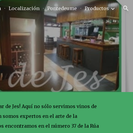
a
Localización
Pontedeume
Productos
ion
ar de Jes! Aquí no sólo servimos vinos de
n somos expertos en el arte de la
os encontramos en el número 37 de la Rúa