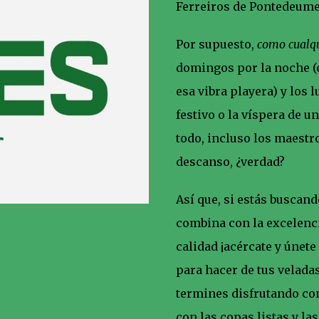
Ferreiros de Pontedeume
Por supuesto,
como cualqu
domingos por la noche (
esa vibra playera) y los
festivo o la víspera de 
todo, incluso los maestr
descanso, ¿verdad?
Así que, si estás buscand
combina con la excelenci
calidad ¡acércate y únet
para hacer de tus velada
termines disfrutando co
con las copas listas y la