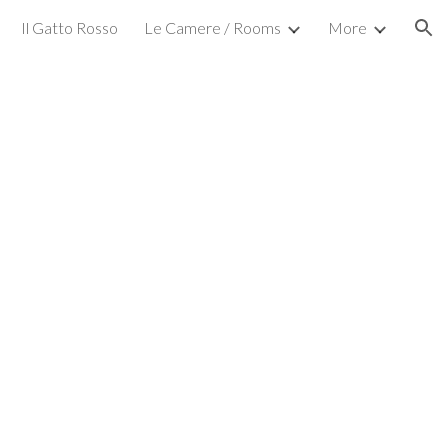
Il Gatto Rosso
Le Camere / Rooms
More
ion