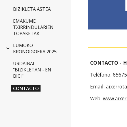
BIZIKLETA ASTEA
EMAKUME
TXIRRINDULARIEN
TOPAKETAK
LUMOKO
KRONOIGOERA 2025
CONTACTO - 
URDAIBAI
"BIZIKLETAN - EN
Teléfono: 656
BICI"
Email:
aixerrot
CONTACTO
Web:
www.aixer