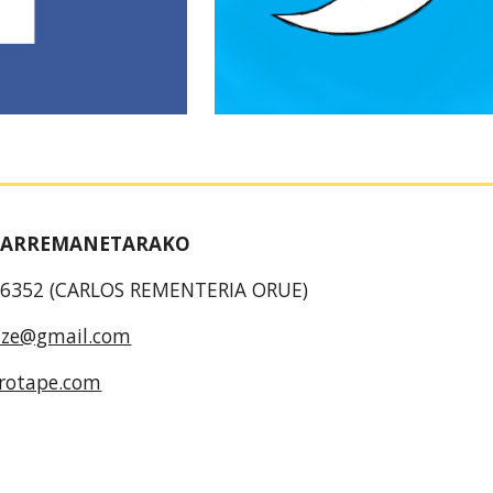
HARREMANETARAKO
756352 (CARLOS REMENTERIA ORUE)
aze@gmail.com
rotape.com