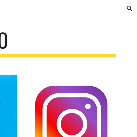
ion
O