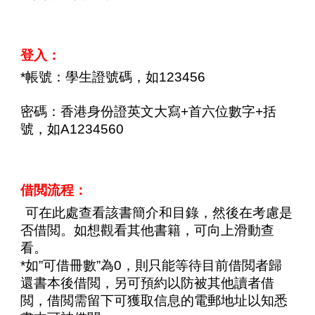
登入：
*帳號：學生證號碼，如123456
密碼：香港身份證英文大寫+首
六
位數字+括
號
，如A1234560
借閲流程：
*
可在此處查看該書簡介和目錄，然後在考慮是
否借閲。如想觀看其他書籍，可向上滑動查
看。
*如”可借冊數”為0，則只能等待目前借閲者歸
還書本後借閲，另可預約以防被其他讀者借
閲，借閲需留下可獲取信息的電郵地址以知悉