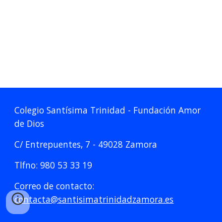
Colegio Santísima Trinidad - Fundación Amor
de Dios
C/ Entrepuentes, 7 - 49028 Zamora
Tlfno: 980 53 33 19
Correo de contacto:
contacta@santisimatrinidadzamora.es