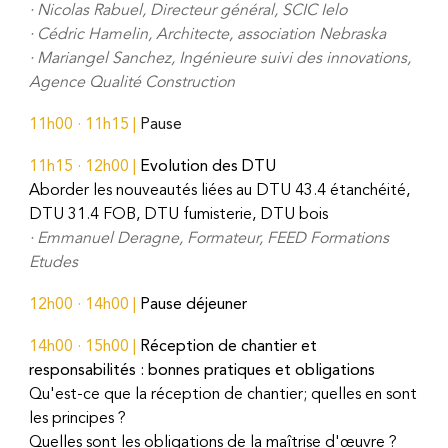
·
Nicolas Rabuel, Directeur général, SCIC Ielo
·
Cédric Hamelin, Architecte, association Nebraska
· Mariangel
Sanchez, I
ngénieure suivi des innovations,
Agence Qualité Construction
1
1h00
· 11h15 |
Pause
11h15
·
12h00
|
Evolution des DTU
Aborder les nouveautés liées au DTU 43.4 étanchéité,
DTU 31.4 FOB, DTU fumisterie, DTU bois
·
Emmanuel Deragne, Formateur, FEED Formations
Etudes
12h00
·
14h00
|
Pause déjeuner
14h00
·
15h00
|
Réception de chantier et
responsabilités : bonnes pratiques et obligations
Qu'est-ce que la réception de chantier; quelles en sont
les principes ?
Quelles sont les obligations de la maîtrise d'œuvre ?