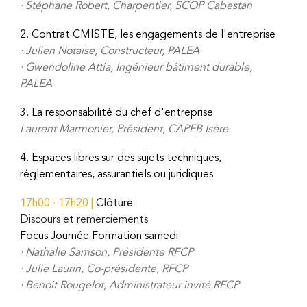
·
Stéphane Robert, Charpentier, SCOP Cabestan
2. Contrat CMISTE, les engagements de l'entreprise
·
Julien Notaise, Constructeur, PALEA
·
Gwendoline Attia, Ingénieur bâtiment durable,
PALEA
3. La responsabilité du chef d'entreprise
Laurent Marmonier, Président, CAPEB Isère
4. Espaces libres sur des sujets techniques,
réglementaires, assurantiels ou juridiques
1
7
h
0
0 · 1
7
h
2
0 |
Clôture
Discours et remerciements
Focus Journée Formation samedi
·
Nathalie Samson, Présidente RFCP
· Julie Laurin, Co-présidente, RFCP
·
Benoit Rougelot,
A
dministrateur invité RFCP