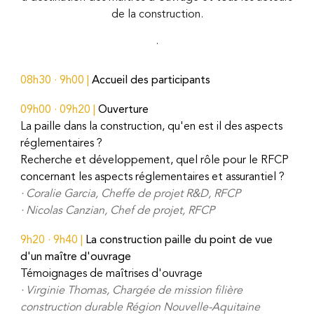
de la construction.
·
08h30 · 9h00 |
Accueil des participants
09h00 ·
09
h
2
0 |
Ouverture
La paille dans la construction, qu'en est il des aspects
réglementaires ?
Recherche et développement, quel rôle pour le RFCP
concernant les aspects réglementaires et assurantiel ?
· Coralie Garcia, Cheffe de projet R&D, RFCP
·
Nicolas Canzian, Chef de projet, RFCP
9h20
·
9h40
|
La construction paille du point de vue
d'un maître d'ouvrage
Témoignages de maîtrises d'ouvrage
·
Virginie Thomas, Chargée de mission filière
construction durable Région Nouvelle-Aquitaine