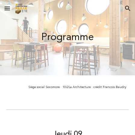
Skip to main content
Skip to navigation
Programme
Siège social Socomore ·
10i2
L
a
A
rchitecture ·
crédit Francois Baudry
Jeudi 09