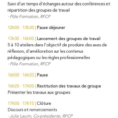
Suivi d'un temps d'échanges autour des conférences et
répartition des groupes de travail
·
Pôle
Formation, RFCP
12h00
·
13h30
|
Pause déjeuner
13h30
·
16h00
|
Lancement des groupes de travail
5 à 10 ateliers dans l'objectif de produire des axes de
réflexion, d'amélioration sur les contenus
pédagogiques ou les règles professionnelles
· Pôle Formation, RFCP
16h00
·
16h20
|
Pause
16h20
·
17h00
|
Restitution des travaux de groupe
Présenter les travaux aux groupes
1
7
h00 · 1
7
h
15
|
Clôture
Discours et remerciements
· Julie Laurin, Co-présidente, RFCP