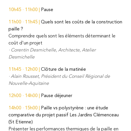
10h45 · 11h00 |
Pause
11h00
·
11h45
|
Quels sont les coûts de la construction
paille ?
Comprendre quels sont les éléments déterminant le
coût d'un projet
·
Corentin Desmichelle, Architecte, Atelier
Desmichelle
1
1
h
45
· 1
2
h00 |
Clôture de la matinée
· Alain
Rousset
, Président du Conseil
Régional
de
Nouvelle-Aquitaine
12h00
·
14h00
|
Pause déjeuner
14h00
·
15h00
|
Paille vs polystyrène : une étude
comparative du projet passif Les Jardins Clémenceau
(St Etienne)
Présenter les performances thermiques de la paille en