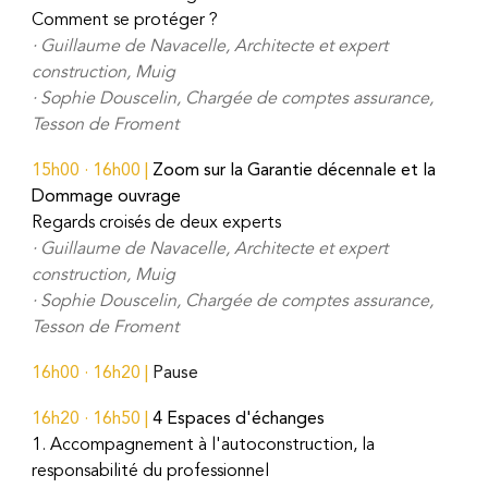
Comment se protéger ?
·
Guillaume de Navacelle, Architecte et expert
construction, Muig
·
Sophie Douscelin, Chargée de comptes assurance,
Tesson de Froment
15h00
·
16h00
|
Zoom sur la Garantie décennale et la
Dommage ouvrage
Regards croisés de deux experts
· Guillaume de Navacelle,
A
rchitecte et expert
construction, Muig
· Sophie Douscelin,
C
hargée de comptes assurance,
Tesson de Froment
1
6
h
00
· 16h
20
|
Pause
16h20
·
16h50
|
4
Espaces d'échanges
1. Accompagnement à l'autoconstruction, la
responsabilité du professionnel