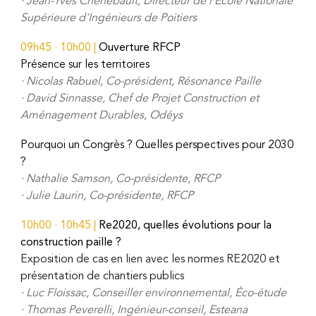
·
Jean-Yves Chenebault, Directeur de l'Ecole Nationale
Supérieure d'Ingénieurs de Poitiers
09h45 · 10h00 |
Ouverture RFCP
P
résence sur les territoires
·
Nicolas Rabuel,
Co-président, Résonance Paille
·
David Sinnasse, Chef de Projet Construction et
Aménagement Durables, Odéys
Pourquoi un Congrès ? Quelles perspectives pour 2030
?
·
Nathalie Samson, Co-présidente, RFCP
·
Julie Laurin, Co-présidente, RFCP
10h00 · 10h45 |
Re2020, quelles évolutions pour la
construction paille ?
Exposition de cas en lien avec les normes RE2020 et
présentation de chantiers publics
·
Luc Floissac, Conseiller environnemental, Éco-étude
·
Thomas Peverelli, Ingénieur-conseil, Esteana