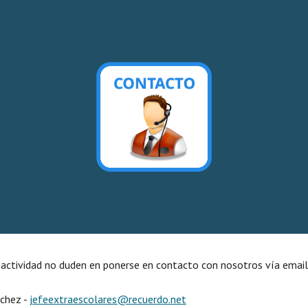
ip to main content
Skip to navigat
 actividad no duden en ponerse en contacto con nosotros vía email e
nchez
-
jefeextraescolares@recuerdo.net