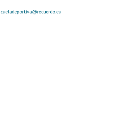
scueladeportiva@recuerdo.eu