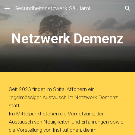
Gesundheitsnetzwerk Säuliamt
Skip to main content
Skip to navigation
Netzwerk Demenz
Seit 2023 findet im Spital Affoltern ein
regelmässiger Austausch im Netzwerk Demenz
statt.
Im Mittelpunkt stehen die Vernetzung, der
Austausch von Neuigkeiten und Erfahrungen sowie
die Vorstellung von Institutionen, die im