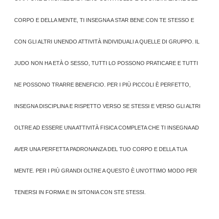
CORPO E DELLA MENTE, TI INSEGNA A STAR BENE CON TE STESSO E
CON GLI ALTRI UNENDO ATTIVITÀ INDIVIDUALI A QUELLE DI GRUPPO. IL
JUDO NON HA ETÀ O SESSO, TUTTI LO POSSONO PRATICARE E TUTTI
NE POSSONO TRARRE BENEFICIO. PER I PIÙ PICCOLI È PERFETTO,
INSEGNA DISCIPLINA E RISPETTO VERSO SE STESSI E VERSO GLI ALTRI
OLTRE AD ESSERE UNA ATTIVITÀ FISICA COMPLETA CHE TI INSEGNA AD
AVER UNA PERFETTA PADRONANZA DEL TUO CORPO E DELLA TUA
MENTE. PER I PIÙ GRANDI OLTRE A QUESTO È UN'OTTIMO MODO PER
TENERSI IN FORMA E IN SITONIA CON STE STESSI.