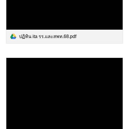
ปฏิทิน ita รร.และสพท.68.pdf