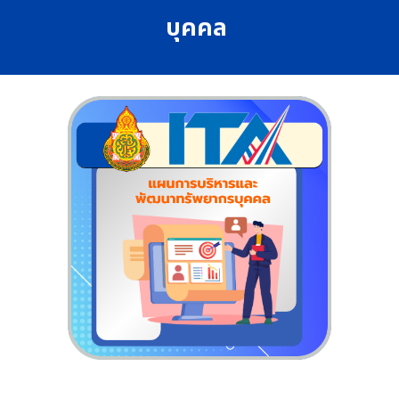
บุคคล