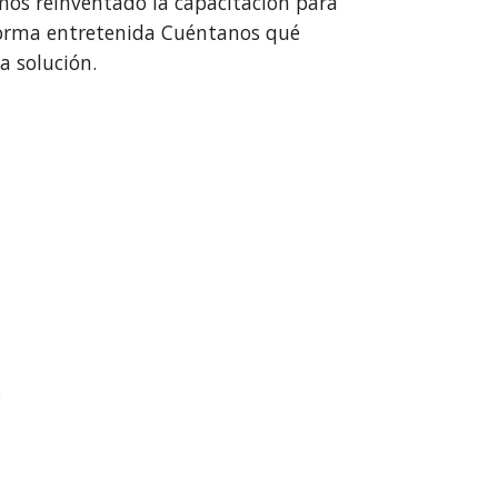
s reinventado la capacitación para
 forma entretenida Cuéntanos qué
a solución.
?