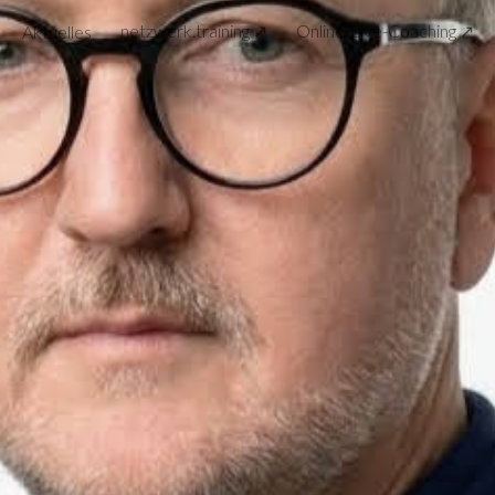
netzwerk.training ↗
Online-Live-Coaching ↗
Aktuelles
ip to main content
Skip to navigat