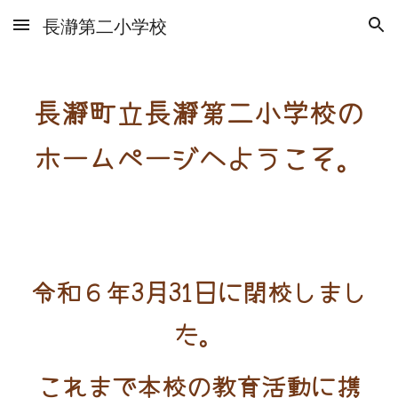
長瀞第二小学校
Skip to main content
Skip to navigation
長瀞町立長瀞第二小学校の
ホームページへようこそ。
令和６年3月31日に閉校しまし
た。
これまで本校の教育活動に携