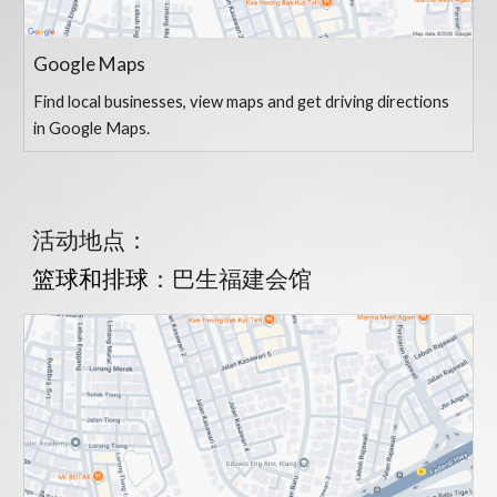
Google Maps
Find local businesses, view maps and get driving directions
in Google Maps.
活动地点：
：
巴生福建会馆
篮球和排球