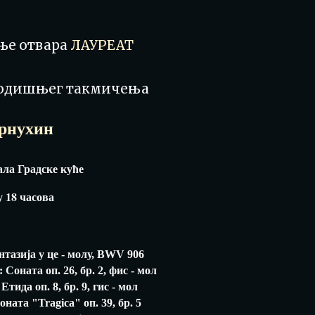
ње отвара
ЛАУРЕАТ
одишњег такмичења
рнухин
ала Градске куће
у 18 часова
нтазија у це - молу, BWV 906
Соната oп. 26, бр. 2, фис - мол
Eтида оп. 8, бр. 9, гис - мол
ната "Tragica" оп. 39, бр. 5