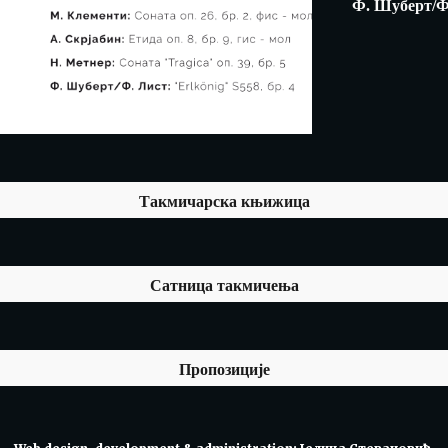
Ф. Шуберт/Ф.
Такмичарска књижица
Сатница такмичења
Пропозиције