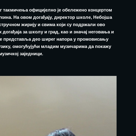
г такмичења официјелно је обележено концертом
ина. На овом догађају, директор школе, Небојша
стручном жирију и свима који су подржали ово
 догађаја за школу и град, као и значај неговања и
е представља део ширег напора у промовисању
узику, омогућујући младим музичарима да покажу
музичкој заједници.