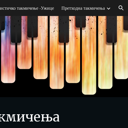
истичко такмичење -Ужице
Претходна такмичења
ion
акмичења