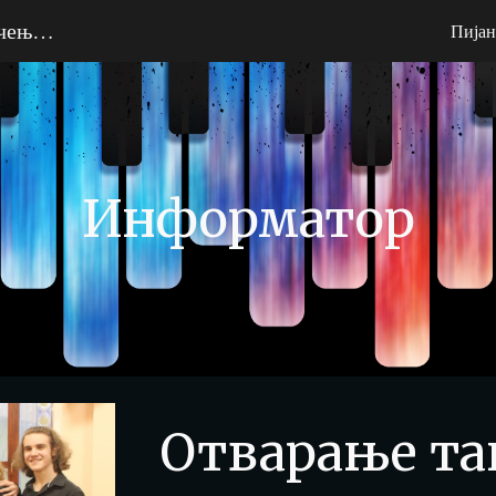
Међународно пијанистичко такмичење "Војислав Лале Стефановић"
Пијан
ip to main content
Skip to navigat
Информатор
Отварање т