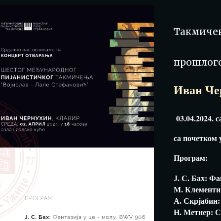
Такмиче
прошлог
Иван Че
03.04.2024. с
са почетком 
Програм:
J. С. Бaх: Фа
M. Клементи: 
A. Скрјабин: 
Н. Метнер: Со