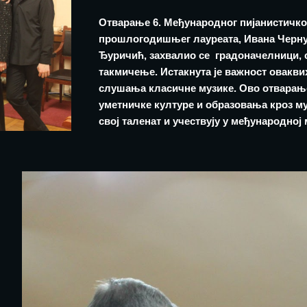
Отварање 6. Међународног пијанистичко
прошлогодишњег лауреата, Ивана Чернух
Ђуричић, захвалио се градоначелници, 
такмичење. Истакнута је важност оваквих
слушања класичне музике. Ово отварањ
уметничке културе и образовања кроз м
свој таленат и учествују у међународној 