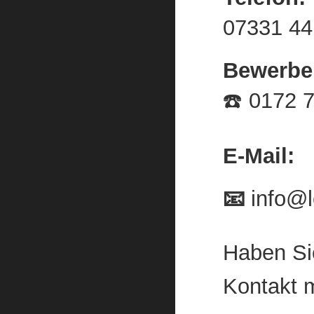
07331 44
Bewerber
☎️ 0172 
E-Mail
:
📧
info@
Haben Si
Kontakt m