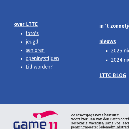
over LTTC
in 't zonnetj
foto's
nieuws
jeugd
senioren
2025 n
openingstijden
2024 n
Lid worden?
LTTC BLOG
contactgegevens bestuur:
voorzitter: Jan van den Berg
voorzi
secretaris: vacature/Hans Vos,
secr
penningmeester, ledenadministrat