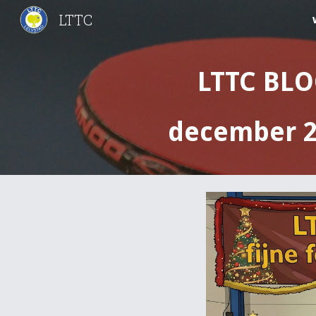
LTTC
Sk
LTTC BL
december 