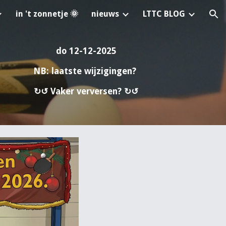
in 't zonnetje 🌞
nieuws
LTTC BLOG
ion
do 12-12-2025
NB: laatste wijzigingen?
↻↺ Vaker verversen? ↻↺