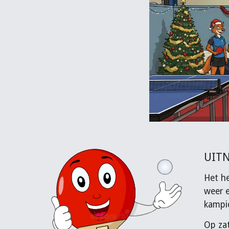
UITN
Het he
weer e
kampio
Op zat