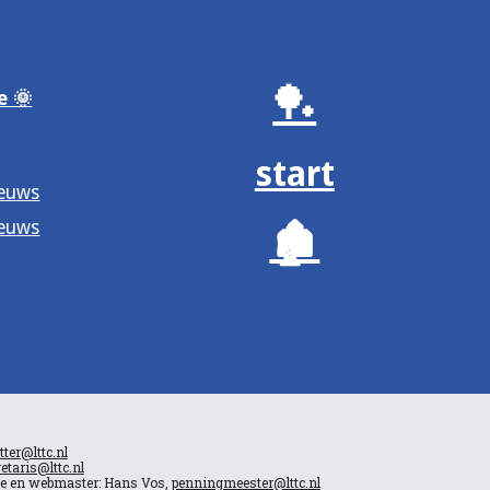
🏓
e 🌞
start
ieuws
ieuws
🏚️
tter@lttc.nl
etaris@lttc.nl
ie en webmaster: Hans Vos,
penningmeester@lttc.nl