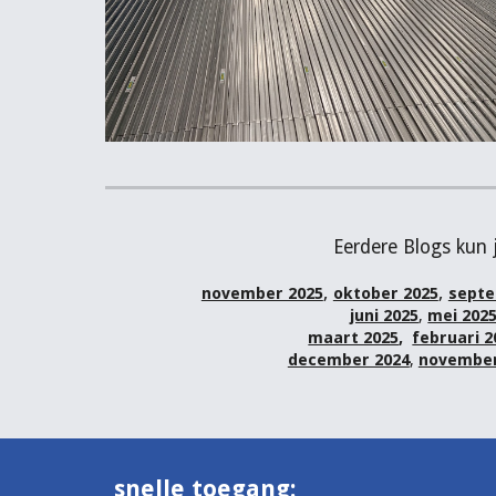
Eerdere Blogs kun 
,
,
november 2025
oktober 2025
septe
juni 2025
,
mei 202
maart 2025
,
februari 2
december 2024
,
november
snelle toegang: