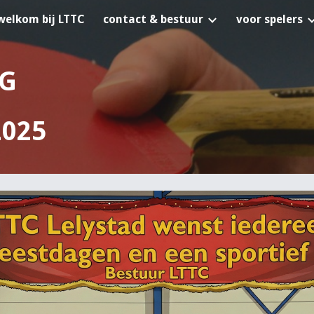
welkom bij LTTC
contact & bestuur
voor spelers
ip to main content
Skip to navigat
OG
2025