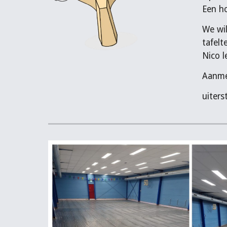
Een ho
We wil
tafelt
Nico l
Aanme
uiters