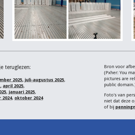
Bron voor afbe
je teruglezen:
(Pxher:
Y
ou may
pictures are r
mber 2025
,
juli-augustus 2025
,
public domain.
5
,
april 2025
,
025
,
januari 2025
,
Foto's van per
 2024
,
oktober 2024
niet dat deze o
of bij
penningm