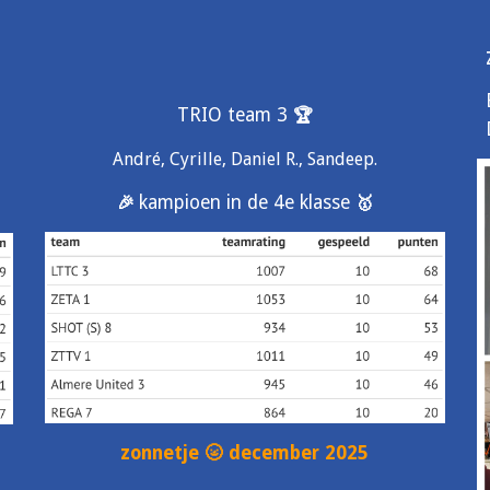
TRIO team 3
🏆
André, Cyrille, Daniel R., Sandeep.
kampioen in de 4e klasse
🎉
🥇
zonnetje 🌝 december 2025