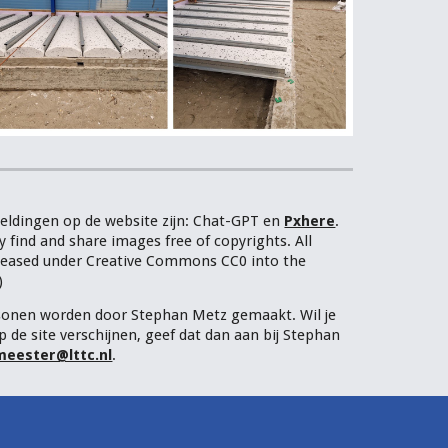
elding
en op de website zijn:
Chat-
GPT
en
Pxhere
.
 find and share images free of copyrights. All
eleased under Creative Commons CC0 into the
)
sonen worden door Stephan Metz gemaakt. Wil je
p de site verschijnen, geef dat dan aan bij Stephan
eester@lttc.nl
.