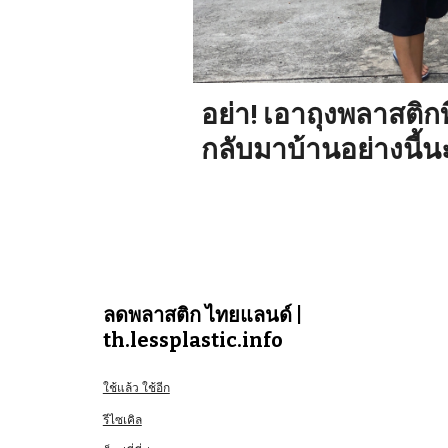
อย่า! เอาถุงพลาสติกที่
กลับมาบ้านอย่างนี้
ลดพลาสติก ไทยแลนด์
|
th.lessplastic.info
ใช้แล้ว ใช้อีก
รีไซเคิล