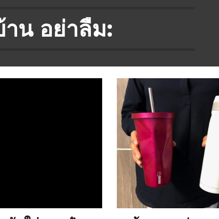
าน อย่าลืม: