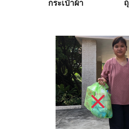
ถ
กระเป๋าผ้า