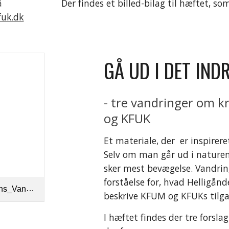
Bestil hæftet på 
Der findes et billed-bilag til hæftet, so
fuk.dk
GÅ UD I DET INDR
- tre vandringer om k
og KFUK
Et materiale, der  er inspirere
Selv om man går ud i naturen, 
sker mest bevægelse. Vandrin
forståelse for, hvad Helligånd
ndring.pdf
beskrive KFUM og KFUKs tilga
I hæftet findes der tre forslag