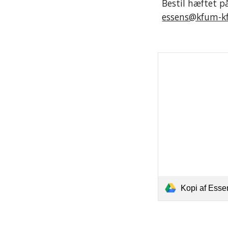
essens@kfum-k
Kopi af Essens_Va