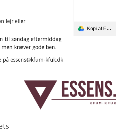
 lejr eller 
Kopi af Essens_Vandring_sangark.pdf
n til søndag eftermiddag 
, men kræver gode ben.
e på 
essens@kfum-kfuk.dk
ts 