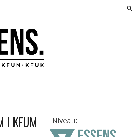
ion
 I KFUM 
Niveau: