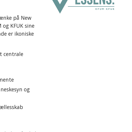
tænke på New 
og KFUK sine 
de er ikoniske 
 centrale 
amente
nneskesyn og 
fællesskab