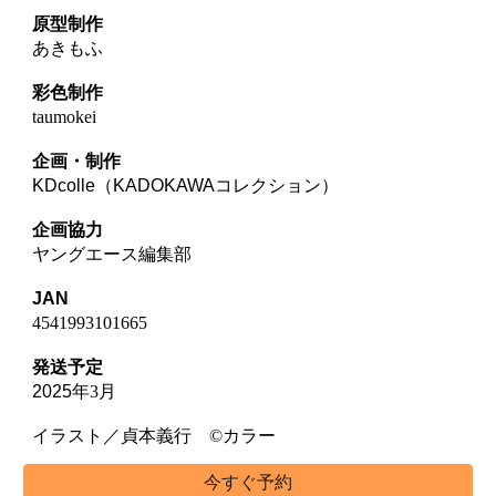
原型制作
あきもふ
彩色制作
taumokei
企画・制作
KDcolle（KADOKAWAコレクション）
企画協力
ヤングエース編集部
JAN
4541993101665
発送予定
2025年
3
月
イラスト／貞本義行 ©カラー
今すぐ予約